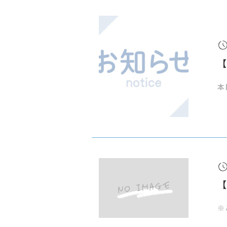
【
本
【
※