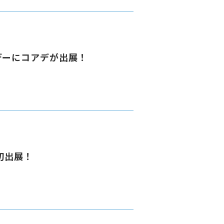
デーにコアデが出展！
初出展！