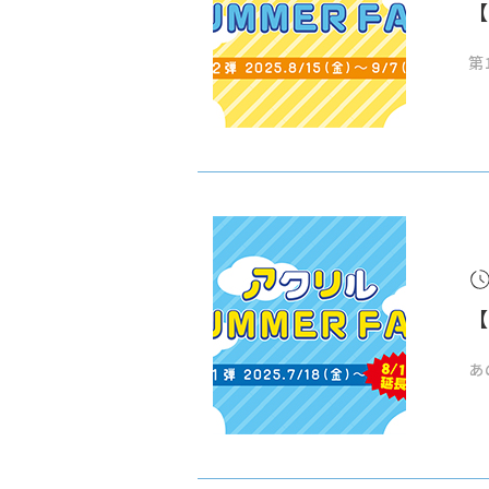
【
第
【
あ