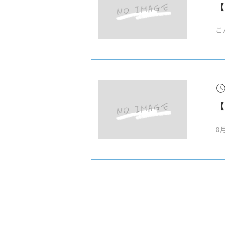
【
こ
【
8