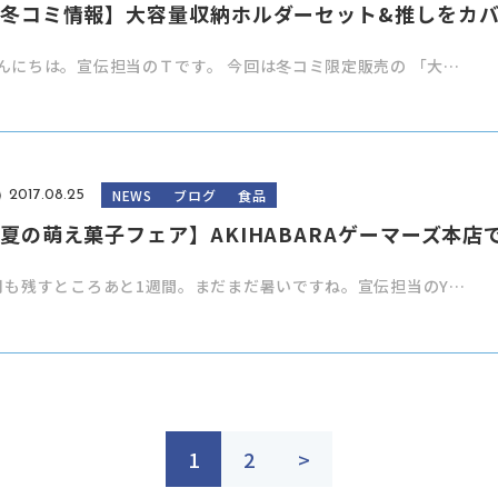
冬コミ情報】大容量収納ホルダーセット&推しをカ
んにちは。宣伝担当のＴです。 今回は冬コミ限定販売の 「大…
NEWS
ブログ
食品
2017.08.25
夏の萌え菓子フェア】AKIHABARAゲーマーズ本店
月も残すところあと1週間。まだまだ暑いですね。宣伝担当のY…
1
2
>