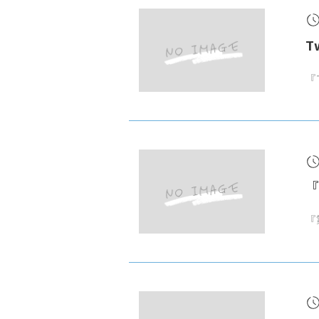
T
『
『
『