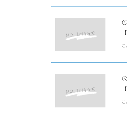
【
こ
【
こ