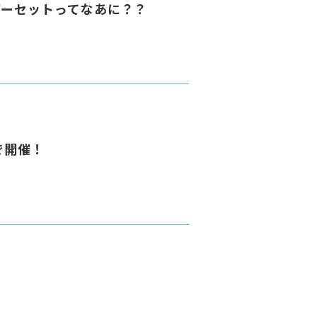
バーセットってなあに？？
で開催！