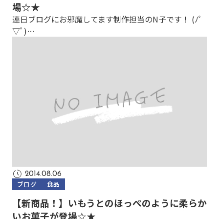
場☆★
連日ブログにお邪魔してます制作担当のN子です！ (ﾉﾟ
▽ﾟ)…
2014.08.06
ブログ
食品
【新商品！】いもうとのほっぺのように柔らか
いお菓子が登場☆★