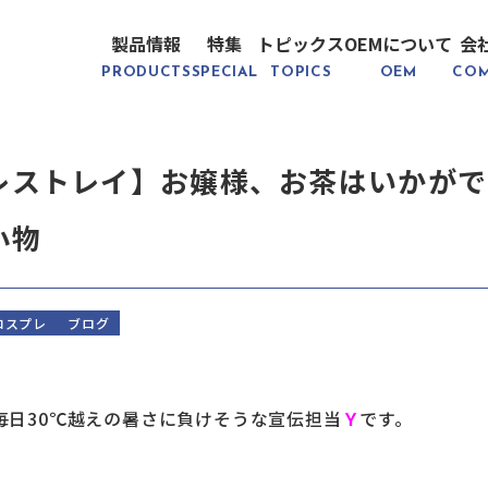
製品情報
特集
トピックス
OEMについて
会
PRODUCTS
SPECIAL
TOPICS
OEM
CO
レストレイ】お嬢様、お茶はいかがで
小物
コスプレ
ブログ
毎日30℃越えの暑さに負けそうな宣伝担当
Ｙ
です。