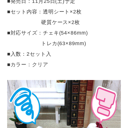
■発売日：11月25日(土)予定
■セット内容：透明シート×2枚
硬質ケース×2枚
■対応サイズ：チェキ(54×86mm)
トレカ(63×89mm)
■入数：2セット入
■カラー：クリア