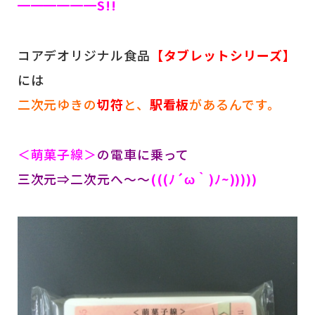
━━━━━━S!!
コアデオリジナル食品
【タブレットシリーズ】
には
二次元ゆきの
切符
と、
駅看板
があるんです。
＜萌菓子線＞
の電車に乗って
三次元⇒二次元へ～～
(((ﾉ´ω｀)ﾉ~)))))