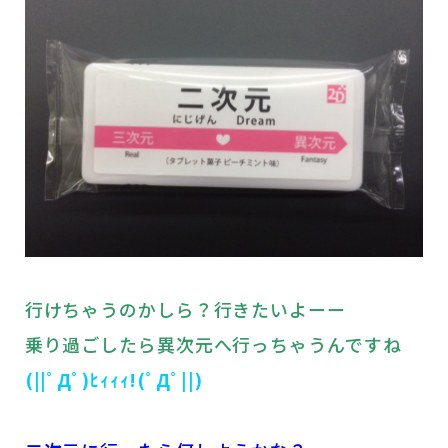
行けちゃうのかしら？行きたいよーー
乗り過ごしたら異次元へ行っちゃうんですね
(||ﾟДﾟ)ﾋｨｨｨ!(ﾟДﾟ||)