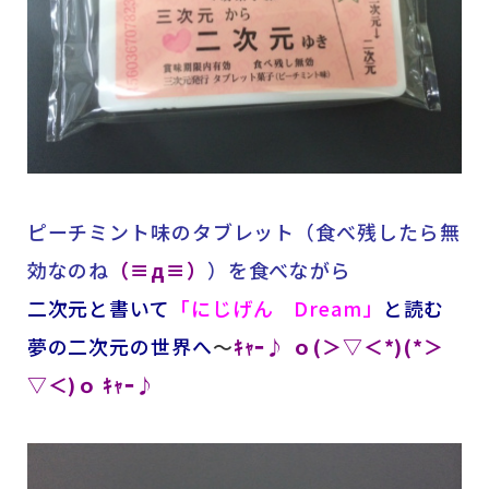
ピーチミント味のタブレット（食べ残したら無
効なのね
（≡д≡）
）を食べながら
二次元と書いて
「にじげん Dream」
と読む
夢の二次元の世界へ
～
ｷｬｰ♪ ｏ(＞▽＜*)(*＞
▽＜)ｏ ｷｬｰ♪