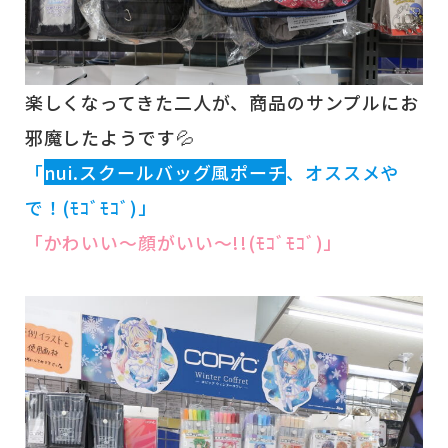
楽しくなってきた二人が、商品のサンプルにお
邪魔したようです💦
「
nui.スクールバッグ風ポーチ
、オススメや
で！(ﾓｺﾞﾓｺﾞ)」
「かわいい～顔がいい～!!(ﾓｺﾞﾓｺﾞ)」