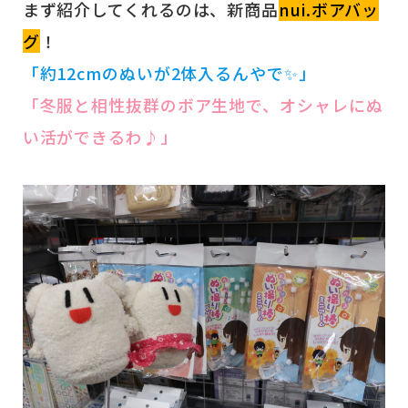
まず紹介してくれるのは、新商品
nui.ボアバッ
グ
！
「約12cmのぬいが2体入るんやで✨」
「冬服と相性抜群のボア生地で、オシャレにぬ
い活ができるわ♪」