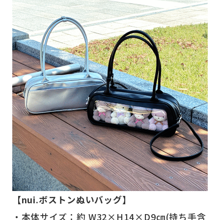
【nui.ボストンぬいバッグ】
・本体サイズ：約 W32×H14×D9㎝(持ち手含