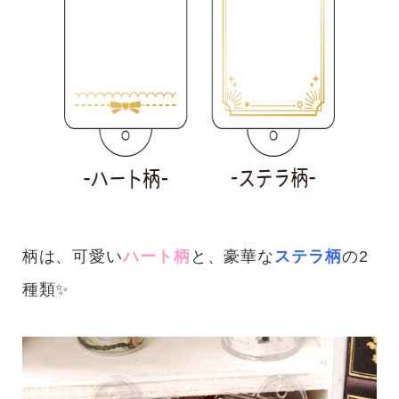
柄は、可愛い
ハート柄
と、豪華な
ステラ柄
の2
種類✨