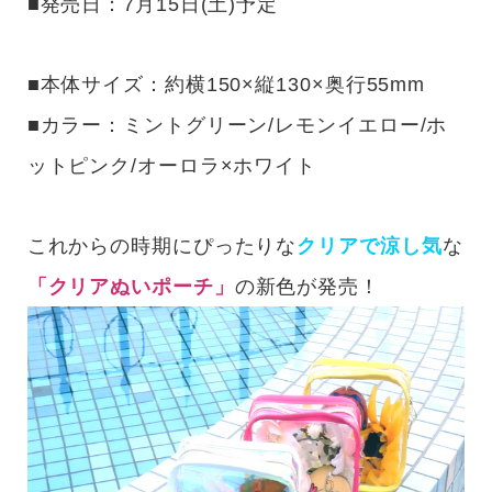
■発売日：7月15日(土)予定
■本体サイズ：約横150×縦130×奥行55mm
■カラー：ミントグリーン/レモンイエロー/ホ
ットピンク/オーロラ×ホワイト
これからの時期にぴったりな
クリアで涼し気
な
「クリアぬいポーチ」
の新色が発売！