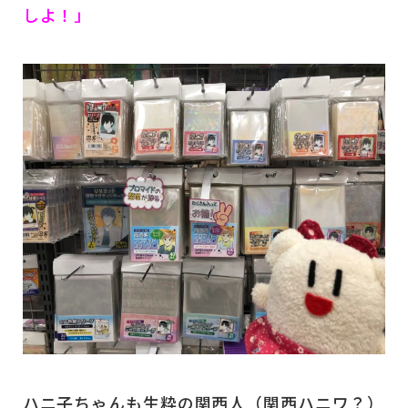
しよ！」
ハニ子ちゃんも生粋の関西人（関西ハニワ？）