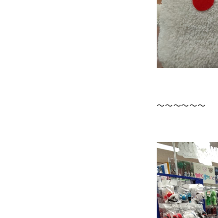
～～～～～～