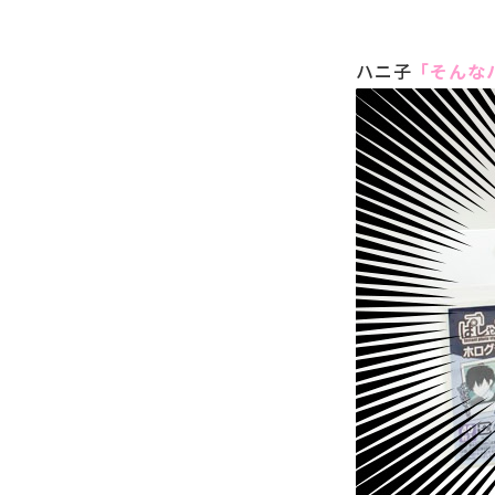
ハニ子
「そんな