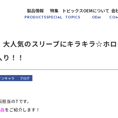
製品情報
特集
トピックス
OEMについて
会
PRODUCTS
SPECIAL
TOPICS
OEM
CO
】大人気のスリーブにキラキラ☆ホロ
入り！！
ノンキャラ
ブログ
伝担当のTです。
商品
をご紹介します！