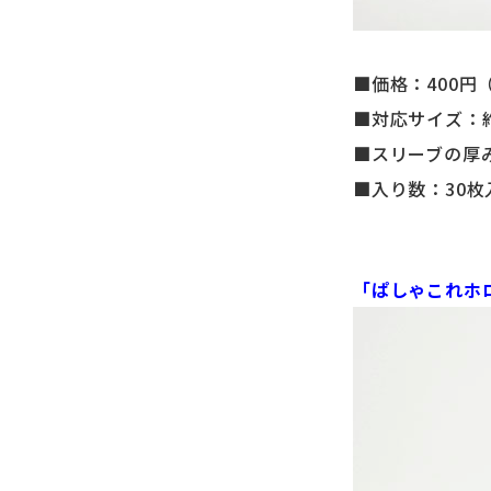
■価格：400円
■対応サイズ：約
■スリーブの厚み
■入り数：30枚
「ぱしゃこれホ