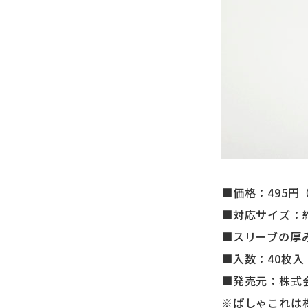
■価格：495円
■対応サイズ：約
■スリーブの厚み
■入数：40枚入
■発売元：株式会
※ぱしゃこれは