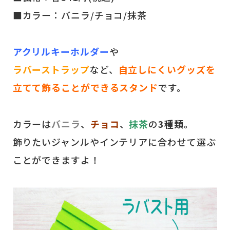
■カラー：バニラ/チョコ/抹茶
アクリルキーホルダー
や
ラバーストラップ
など、
自立しにくいグッズを
立てて飾ることができるスタンド
です。
カラーは
バニラ
、
チョコ
、
抹茶
の
3種類
。
飾りたいジャンルやインテリアに合わせて選ぶ
ことができますよ！