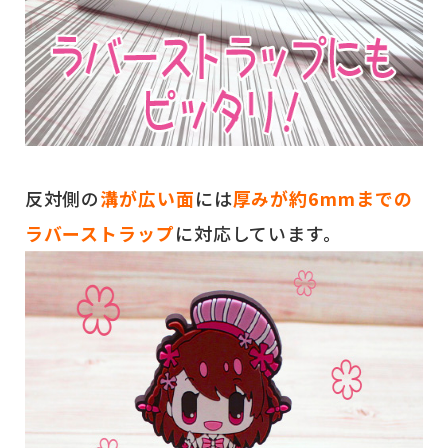
反対側の
溝が広い面
には
厚みが約6mmまでの
ラバーストラップ
に対応しています。