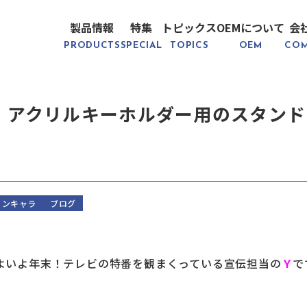
製品情報
特集
トピックス
OEMについて
会
PRODUCTS
SPECIAL
TOPICS
OEM
CO
】アクリルキーホルダー用のスタンド
！
ノンキャラ
ブログ
よいよ年末！テレビの特番を観まくっている宣伝担当の
Ｙ
で