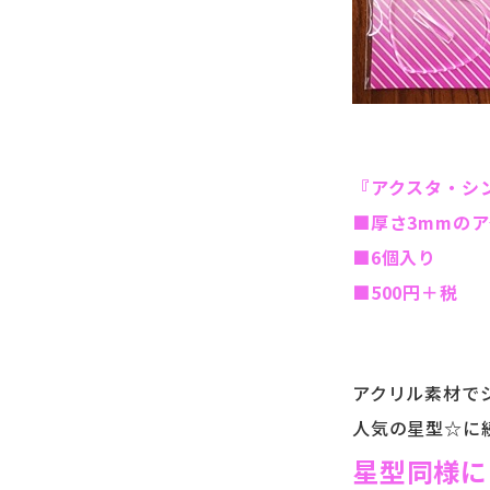
『アクスタ・シ
■厚さ3mmの
■6個入り
■500円＋税
アクリル素材で
人気の星型☆に
星型同様に