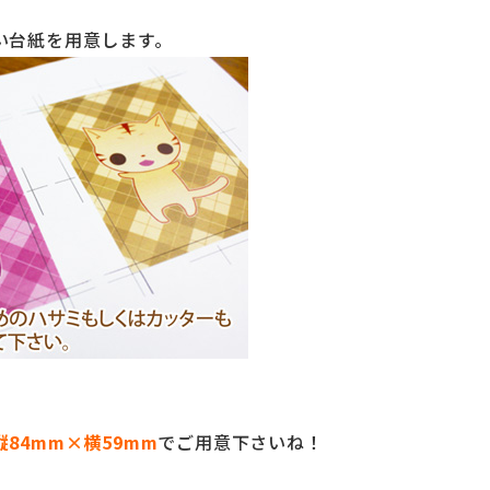
い台紙を用意します。
縦84mm×横59mm
でご用意下さいね！