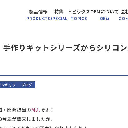
製品情報
特集
トピックス
OEMについて
会
PRODUCTS
SPECIAL
TOPICS
OEM
CO
】手作りキットシリーズからシリコン
！
ノンキャラ
ブログ
画・開発担当の
M丸
です！
の台風が襲来しましたが、